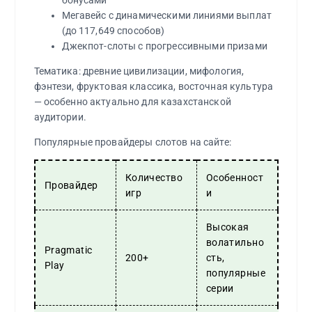
Мегавейс с динамическими линиями выплат
(до 117,649 способов)
Джекпот-слоты с прогрессивными призами
Тематика: древние цивилизации, мифология,
фэнтези, фруктовая классика, восточная культура
— особенно актуально для казахстанской
аудитории.
Популярные провайдеры слотов на сайте:
Количество
Особенност
Провайдер
игр
и
Высокая
волатильно
Pragmatic
200+
сть,
Play
популярные
серии