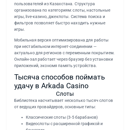
пользователей из Казахстана. Структура
организована по категориям: слоты, настольные
игры, live-казино, джекпоты. Система поиска и
фильтров позволяет быстро находить нужные
игры.
Мобильная версия оптимизирована для работы
при нестабильном интернет-соединении —
актуально для регионов с переменным покрытием.
Онлайн-зал работает через браузер без установки
приложений, экономя память устройства.
Тысяча способов поймать
удачу в Arkada Casino
Слоты
Библиотека насчитывает несколько тысяч слотов
от ведущих провайдеров, основные типы:
Классические слоты (3-5 барабанов)
Видеослоты с расширенной графикой и
бонусами