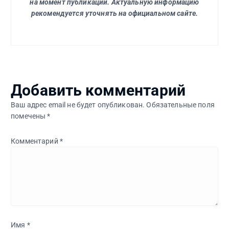
на момент публикации. Актуальную информацию
рекомендуется уточнять на официальном сайте.
Добавить комментарий
Ваш адрес email не будет опубликован.
Обязательные поля
помечены
*
Комментарий
*
Имя
*