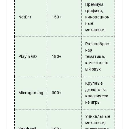
Премиум
графика,
NetEnt
150+
инновацион
ные
механики
Разнообраз
ная
Play’n GO
180+
тематика,
качественн
ый звук
Крупные
джекпоты,
Microgaming
300+
классическ
ие игры
Уникальные
механики,
Yggdrasil
100+
художестве