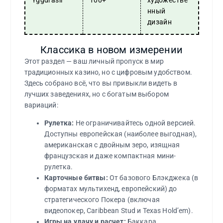
нный
дизайн
Классика в новом измерении
Этот раздел — ваш личный пропуск в мир
традиционных казино, но с цифровым удобством.
Здесь собрано всё, что вы привыкли видеть в
лучших заведениях, но с богатым выбором
вариаций:
Рулетка:
Не ограничивайтесь одной версией.
Доступны европейская (наиболее выгодная),
американская с двойным зеро, изящная
французская и даже компактная мини-
рулетка.
Карточные битвы:
От базового Блэкджека (в
форматах мультихенд, европейский) до
стратегического Покера (включая
видеопокер, Caribbean Stud и Texas Hold’em).
Игры на удачу и расчет:
Баккара,