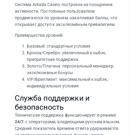
Система Arkada Casino построена на поощрении
активности. Постоянные пользователи
продвигаются по уровням, накапливая баллы, что
открывает доступ к эксклюзивным привилегиям.
Преимущества уровней:
Базовый: стандартные условия
Бронза/Серебро: увеличенный кэшбэк,
приоритетная поддержка
Золото/Платина: персональный менеджер,
эксклюзивные бонусы
VIP/Бриллиант: максимальный кэшбэк,
индивидуальные условия
Служба поддержки и
безопасность
Техническая поддержка функционирует в режиме
24/7
, с операторами, владеющими русским языком.
Средний показатель времени ответа удерживается
на уровне нескольких минут. Каналы связи